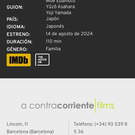
Moe Edamoto
Yûzô Asahara
GUION
:
Yoji Yamada
Japón
PAÍS
:
Japonés
IDIOMA
:
14 de agosto de 2024
ESTRENO
:
110 min
DURACIÓN
:
Familia
GÉNERO
:
Lincoln, 11
Teléfono: (+34) 93 539 8
Barcelona (Barcelona)
5 36