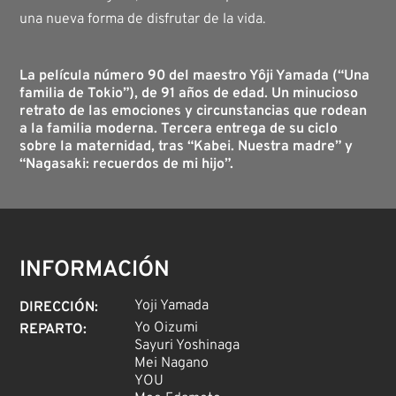
una nueva forma de disfrutar de la vida.
La película número 90 del maestro Yôji Yamada (“Una
familia de Tokio”), de 91 años de edad. Un minucioso
retrato de las emociones y circunstancias que rodean
a la familia moderna. Tercera entrega de su ciclo
sobre la maternidad, tras “Kabei. Nuestra madre” y
“Nagasaki: recuerdos de mi hijo”.
INFORMACIÓN
Yoji Yamada
DIRECCIÓN
:
Yo Oizumi
REPARTO
:
Sayuri Yoshinaga
Mei Nagano
YOU