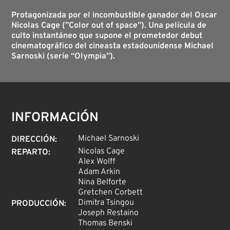
Protagonizada por el incombustible ganador del Oscar
Nicolas Cage (”Color out of space”). Una película de
culto instantáneo que supone el prometedor debut
cinematográfico del cineasta estadounidense Michael
Sarnoski (serie “Olympia”).
INFORMACIÓN
Michael Sarnoski
DIRECCIÓN
:
Nicolas Cage
REPARTO
:
Alex Wolff
Adam Arkin
Nina Belforte
Gretchen Corbett
Dimitra Tsingou
PRODUCCIÓN
:
Joseph Restaino
Thomas Benski