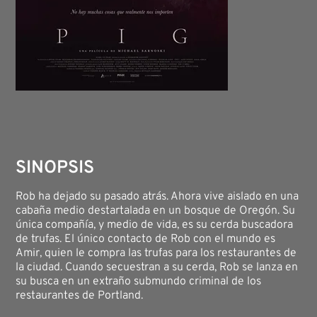
SINOPSIS
Rob ha dejado su pasado atrás. Ahora vive aislado en una
cabaña medio destartalada en un bosque de Oregón. Su
única compañía, y medio de vida, es su cerda buscadora
de trufas. El único contacto de Rob con el mundo es
Amir, quien le compra las trufas para los restaurantes de
la ciudad. Cuando secuestran a su cerda, Rob se lanza en
su busca en un extraño submundo criminal de los
restaurantes de Portland.