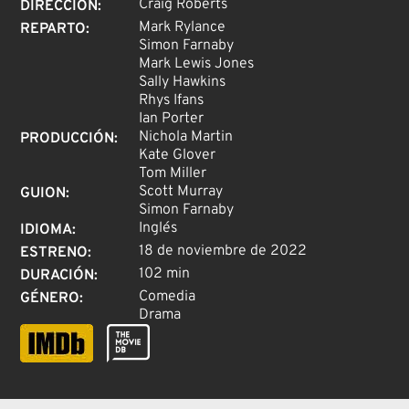
Craig Roberts
DIRECCIÓN
:
Mark Rylance
REPARTO
:
Simon Farnaby
Mark Lewis Jones
Sally Hawkins
Rhys Ifans
Ian Porter
Nichola Martin
PRODUCCIÓN
:
Kate Glover
Tom Miller
Scott Murray
GUION
:
Simon Farnaby
Inglés
IDIOMA
:
18 de noviembre de 2022
ESTRENO
:
102 min
DURACIÓN
:
Comedia
GÉNERO
:
Drama