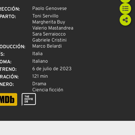
Paolo Genovese
RECCIÓN
:
Toni Servillo
PARTO
:
Margherita Buy
Valerio Mastandrea
Sara Serraiocco
Gabriele Cristini
Marco Belardi
ODUCCIÓN
:
Italia
ÍS
:
Italiano
IOMA
:
6 de julio de 2023
TRENO
:
121 min
RACIÓN
:
Drama
NERO
:
Ciencia ficción