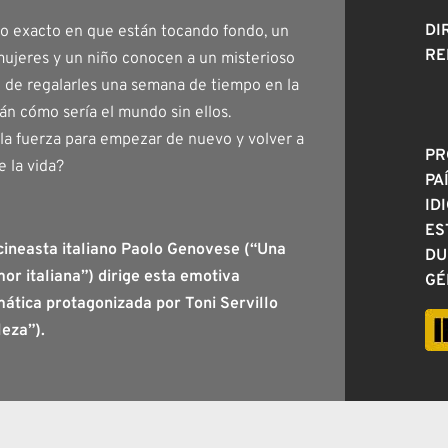
DI
o exacto en que están tocando fondo, un
RE
ujeres y un niño conocen a un misterioso
de regalarles una semana de tiempo en la
án cómo sería el mundo sin ellos.
la fuerza para empezar de nuevo y volver a
PR
 la vida?
PA
ID
ES
cineasta italiano Paolo Genovese (“Una
DU
mor italiana”) dirige esta emotiva
GÉ
ática protagonizada por Toni Servillo
leza”).