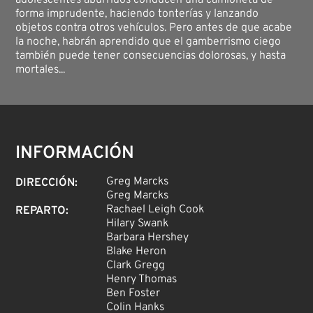
adolescentes aburridos conducen una camioneta de
forma imprudente, haciendo tonterías y lanzando
objetos contra otros vehículos. Pero antes de que acabe
la noche, habrán aprendido que el gamberrismo ciego
también puede tener consecuencias dolorosas, y hasta
mortales...
INFORMACIÓN
Greg Marcks
DIRECCIÓN
:
Greg Marcks
Rachael Leigh Cook
REPARTO
:
Hilary Swank
Barbara Hershey
Blake Heron
Clark Gregg
Henry Thomas
Ben Foster
Colin Hanks