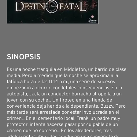
SINOPSIS
Es una noche tranquila en Middleton, un barrio de clase
media. Pero a medida que la noche se aproxima a la
fatídica hora de las 11:14 p.m., una serie de sucesos
empezarán a ocurrir, con letales consecuencias. En la
autopista, Jack, un conductor borracho atropella a un
joven con su coche... Un tiroteo en una tienda de
conveniencia deja herida a la dependienta, Buzzy. Pero
más tarde será arrestada por estar involucrada en el
crimen... En el cementerio local, Frank, un padre muy
protector, intenta hacerse pasar por culpable de un
crimen que no cometió... En los alrededores, tres