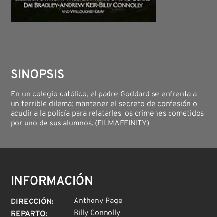
SINOPSIS
En un colegio católico, el padre Goddard se enfrenta a
un terrible dilema: mantener el secreto de confesión o
acudir a la policía para relatarles los crímenes cometidos
por uno de sus alumnos. (FILMAFFINITY)
INFORMACIÓN
Anthony Page
DIRECCIÓN
:
Billy Connolly
REPARTO
: