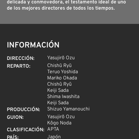
delicada y conmovedora, el testamento ideal de uno
de los mejores directores de todos los tiempos.
INFORMACIÓN
Yasujirō Ozu
DIRECCIÓN
:
Chishū Ryū
REPARTO
:
Teruo Yoshida
Mariko Okada
Chishû Ryû
Keiji Sada
Shima Iwashita
Keiji Sada
Shizuo Yamanouchi
PRODUCCIÓN
:
Yasujirō Ozu
GUION
:
Kôgo Noda
APTA
CLASIFICACIÓN
:
Japón
PAÍS
: