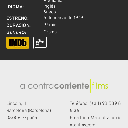
Alemania
Inglés
IDIOMA
:
Sueco
5 de marzo de 1979
ESTRENO
:
97 min
DURACIÓN
:
Drama
GÉNERO
:
Lincoln, 11
Teléfono: (+34) 93 539 8
Barcelona (Barcelona)
5 36
08006, España
Email: info@acontracorrie
ntefilms.com