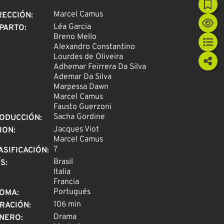
Marcel Camus
RECCIÓN
:
Léa Garcia
PARTO
:
Breno Mello
Alexandro Constantino
Lourdes de Oliveira
Adhemar Feirrera Da Silva
Ademar Da Silva
Marpessa Dawn
Marcel Camus
Fausto Guerzoni
Sacha Gordine
ODUCCIÓN
:
Jacques Viot
ION
:
Marcel Camus
7
ASIFICACIÓN
:
Brasil
ÍS
:
Italia
Francia
Portugués
IOMA
:
106 min
RACIÓN
:
Drama
NERO
: