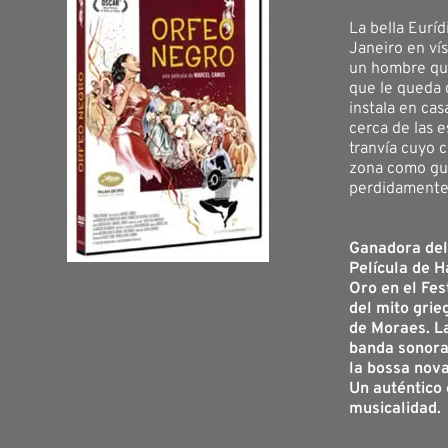
La bella Euríd
Janeiro en ví
un hombre que
que le queda 
instala en cas
cerca de las e
tranvía cuyo 
zona como gui
perdidamente 
Ganadora del
Película de H
Oro en el Fes
del mito grie
de Moraes. L
banda sonora
la bossa nova
Un auténtico 
musicalidad.