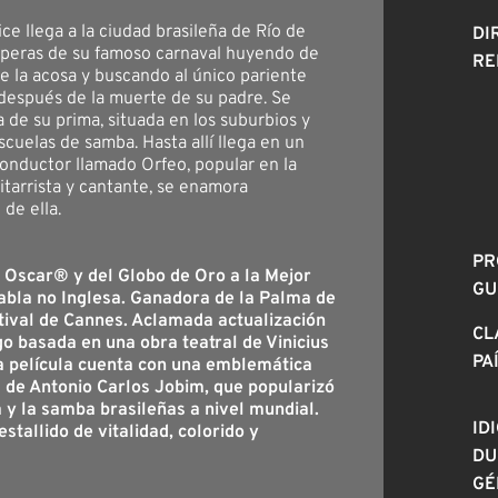
ice llega a la ciudad brasileña de Río de
DI
speras de su famoso carnaval huyendo de
RE
 la acosa y buscando al único pariente
después de la muerte de su padre. Se
a de su prima, situada en los suburbios y
scuelas de samba. Hasta allí llega en un
conductor llamado Orfeo, popular en la
tarrista y cantante, se enamora
de ella.
PR
 Oscar® y del Globo de Oro a la Mejor
GU
abla no Inglesa. Ganadora de la Palma de
tival de Cannes. Aclamada actualización
CL
go basada en una obra teatral de Vinicius
PA
a película cuenta con una emblemática
 de Antonio Carlos Jobim, que popularizó
 y la samba brasileñas a nivel mundial.
ID
estallido de vitalidad, colorido y
DU
GÉ