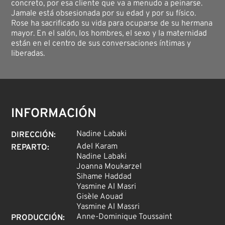
concreto, por esa cliente que va a menudo a peinarse.
Jamale está obsesionada por su edad y por su físico.
Rose ha sacrificado su vida para ocuparse de su hermana
mayor. En el salón, los hombres, el sexo y la maternidad
están en el centro de sus conversaciones íntimas y
liberadas.
INFORMACIÓN
Nadine Labaki
DIRECCIÓN
:
Adel Karam
REPARTO
:
Nadine Labaki
Joanna Moukarzel
Sihame Haddad
Yasmine Al Masri
Gisèle Aouad
Yasmine Al Massri
Anne-Dominique Toussaint
PRODUCCIÓN
: