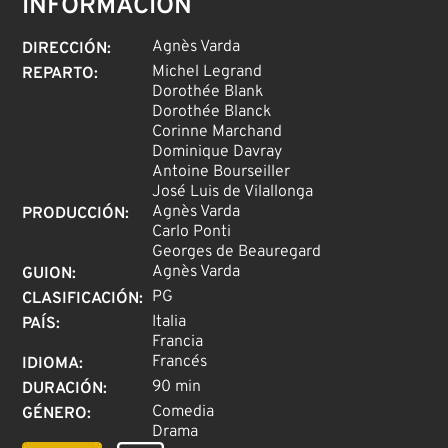
INFORMACIÓN
Agnès Varda
DIRECCIÓN
:
Michel Legrand
REPARTO
:
Dorothée Blank
Dorothée Blanck
Corinne Marchand
Dominique Davray
Antoine Bourseiller
José Luis de Vilallonga
Agnès Varda
PRODUCCIÓN
:
Carlo Ponti
Georges de Beauregard
Agnès Varda
GUION
:
PG
CLASIFICACIÓN
:
Italia
PAÍS
:
Francia
Francés
IDIOMA
:
90 min
DURACIÓN
:
Comedia
GÉNERO
:
Drama