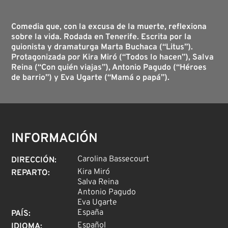
Comedia que, con la excusa de la muerte, reflexiona
sobre la vida. Rodada en Tenerife. Escrita por la
guionista y dramaturga Marta Buchaca (“Litus”).
Protagonizada por Kira Miró (“Todos lo hacen”), Salva
Reina (“Con quién viajas”), Antonio Pagudo (“Héroes
de barrio”) y Eva Ugarte (“Mamá o papá”).
INFORMACIÓN
Carolina Bassecourt
DIRECCIÓN
:
Kira Miró
REPARTO
:
Salva Reina
Antonio Pagudo
Eva Ugarte
España
PAÍS
:
Español
IDIOMA
: