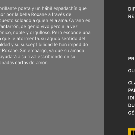
brillante poeta y un hábil espadachín que
DI
or por la bella Roxane a través de
RE
apuesto soldado a quien ella ama. Cyrano es
fanfarrón, de genio vivo pero a la vez
rónico, noble y orgulloso. Pero esconde una
a que le atormenta: su agudo sentido del
ealdad y su susceptibilidad le han impedido
 Roxane. Sin embargo, ya que su amada
 ayudará a su rival escribiendo en su
PR
nadas cartas de amor.
GU
CL
PA
ID
DU
GÉ