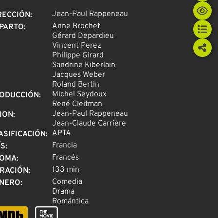
Jean-Paul Rappeneau
RECCIÓN
:
Anne Brochet
PARTO
:
Gérard Depardieu
Vincent Perez
Philippe Girard
Sandrine Kiberlain
Jacques Weber
Roland Bertin
Michel Seydoux
ODUCCIÓN
:
René Cleitman
Jean-Paul Rappeneau
ION
:
Jean-Claude Carrière
APTA
ASIFICACIÓN
:
Francia
ÍS
:
Francés
IOMA
:
133 min
RACIÓN
:
Comedia
NERO
:
Drama
Romántica