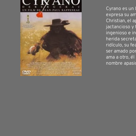
Cyrano es un 
expresa su am
Christian, el 
jactancioso y 
ingenioso e i
herida secret
ridículo, su f
ser amado por
ama a otro, él
nombre apasio