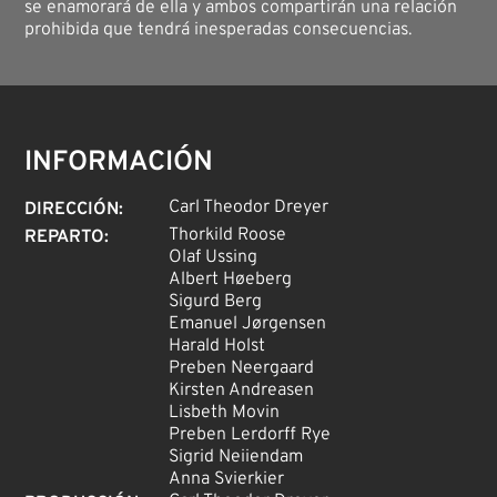
se enamorará de ella y ambos compartirán una relación
prohibida que tendrá inesperadas consecuencias.
INFORMACIÓN
Carl Theodor Dreyer
DIRECCIÓN
:
Thorkild Roose
REPARTO
:
Olaf Ussing
Albert Høeberg
Sigurd Berg
Emanuel Jørgensen
Harald Holst
Preben Neergaard
Kirsten Andreasen
Lisbeth Movin
Preben Lerdorff Rye
Sigrid Neiiendam
Anna Svierkier