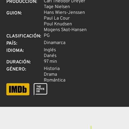
Carl Theodor Dreyer
PRODUCCIÓN
:
Tage Nielsen
Hans Wiers-Jenssen
GUION
:
Paul La Cour
Poul Knudsen
Mogens Skot-Hansen
PG
CLASIFICACIÓN
:
Dinamarca
PAÍS
:
Inglés
IDIOMA
:
Danés
97 min
DURACIÓN
:
Historia
GÉNERO
:
Drama
Romántica