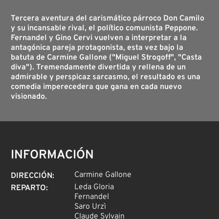
Tercera aventura del carismático párroco Don Camilo
y su incansable rival, el político comunista Peppone.
Fernandel y Gino Cervi vuelven a interpretar a la
antagónica pareja protagonista, esta vez bajo la
batuta de Carmine Gallone ("Miguel Strogoff", "Casta
diva"). Tremendamente divertida y rellena de un
admirable y perspicaz sarcasmo, el resultado es una
comedia imperecedera que gana en cada nuevo
visionado.
INFORMACIÓN
Carmine Gallone
DIRECCIÓN
:
Leda Gloria
REPARTO
:
Fernandel
Saro Urzì
Claude Sylvain