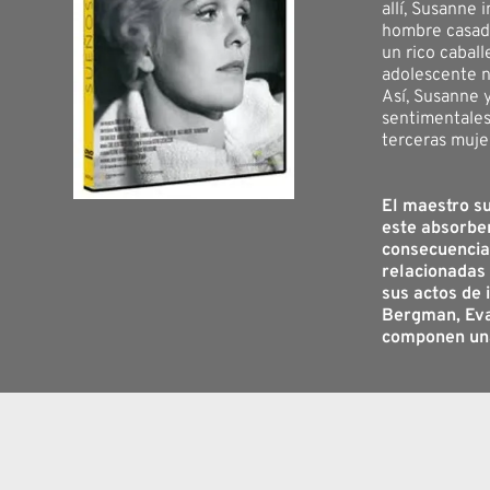
allí, Susanne 
hombre casado.
un rico caball
adolescente n
Así, Susanne 
sentimentales
terceras muje
El maestro s
este absorben
consecuencia
relacionadas
sus actos de i
Bergman, Eva
componen una