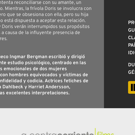
intenta reconciliarse con su amante, un
 Mientras, la frívola Doris se involucra con
ero que se obsesiona con ella, pero su hija
o está dispuesta a aceptar esta relación.
PR
y Doris verán interrumpidos sus propósitos
GU
 a causa de la influyente presencia de
CL
res.
PA
ID
ueco Ingmar Bergman escribió y dirigió
te estudio psicológico, centrado en las
DU
s emocionales de dos mujeres
GÉ
 con hombres equivocados y víctimas de
nfidelidad y codicia. Actrices fetiches de
 Dahlbeck y Harriet Andersson,
s excelentes interpretaciones.