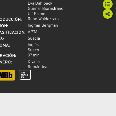
Eva Dahlbeck
Gunnar Björnstrand
Ulf Palme
Rune Waldekranz
ODUCCIÓN
:
Ingmar Bergman
ION
:
APTA
ASIFICACIÓN
:
Suecia
ÍS
:
Inglés
IOMA
:
Sueco
97 min
RACIÓN
:
Drama
NERO
:
Romántica