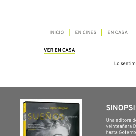
INICIO
EN CINES
EN CASA
VER EN CASA
Lo sentim
SINOPSI
Una editora d
veinteañera D
hasta Gotembu