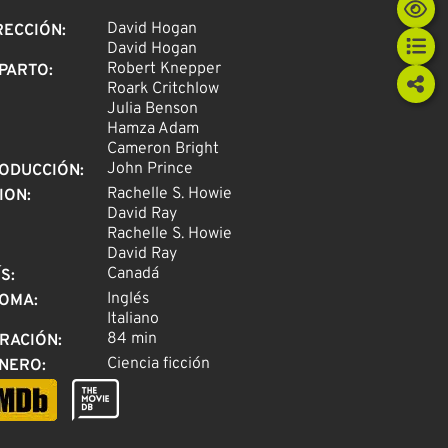
David Hogan
RECCIÓN
:
David Hogan
Robert Knepper
PARTO
:
Roark Critchlow
Julia Benson
Hamza Adam
Cameron Bright
John Prince
ODUCCIÓN
:
Rachelle S. Howie
ION
:
David Ray
Rachelle S. Howie
David Ray
Canadá
ÍS
:
Inglés
IOMA
:
Italiano
84 min
RACIÓN
:
Ciencia ficción
NERO
: