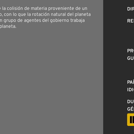
e la colisión de materia proveniente de un
DI
, con lo que la rotación natural del planeta
Un grupo de agentes del gobierno trabaja
RE
 planeta.
PR
GU
PA
ID
DU
GÉ