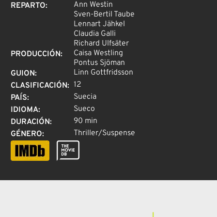
Ann Westin
REPARTO
:
Sven-Bertil Taube
Lennart Jähkel
Claudia Galli
Richard Ulfsäter
Caisa Westling
PRODUCCIÓN
:
Pontus Sjöman
Linn Gottfridsson
GUION
:
12
CLASIFICACIÓN
:
Suecia
PAÍS
:
Sueco
IDIOMA
:
90 min
DURACIÓN
:
Thriller/Suspense
GÉNERO
: