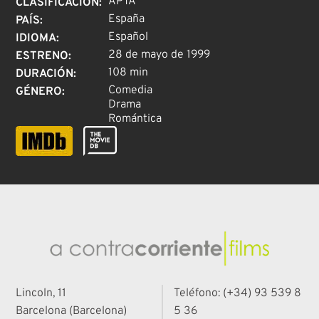
APTA
CLASIFICACIÓN
:
España
PAÍS
:
Español
IDIOMA
:
28 de mayo de 1999
ESTRENO
:
108 min
DURACIÓN
:
Comedia
GÉNERO
:
Drama
Romántica
Lincoln, 11
Teléfono: (+34) 93 539 8
Barcelona (Barcelona)
5 36