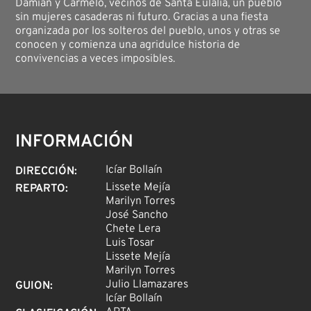
Damián y Carmelo, vecinos de Santa Eulalia, un pueblo
sin mujeres casaderas ni futuro. Gracias a una fiesta
organizada por los solteros del pueblo, unos y otras se
conocen y comienza una agridulce historia de
convivencias a veces imposibles.
INFORMACIÓN
Icíar Bollaín
DIRECCIÓN
:
Lissete Mejía
REPARTO
:
Marilyn Torres
José Sancho
Chete Lera
Luis Tosar
Lissete Mejía
Marilyn Torres
Julio Llamazares
GUION
:
Icíar Bollaín