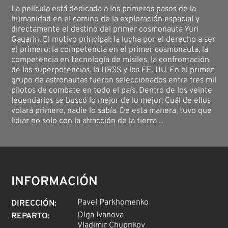
La película está dedicada a los primeros pasos de la
humanidad en el camino de la exploración espacial y
directamente el destino del primer cosmonauta Yuri
Gagarin. El motivo principal: la lucha por el derecho a ser
el primero: la competencia en el primer cosmonauta, la
competencia en tecnología de misiles, la confrontación
de las superpotencias, la URSS y los EE. UU. En el primer
grupo de astronautas fueron seleccionados entre tres mil
pilotos de combate en todo el país. Dentro de los veinte
legendarios se buscó lo mejor de lo mejor. Cuál de ellos
volará primero, nadie lo sabía. De esta manera, tuvo que
lidiar no solo con la atracción de la tierra ...
INFORMACIÓN
Pavel Parkhomenko
DIRECCIÓN
:
Olga Ivanova
REPARTO
:
Vladimir Chuprikov