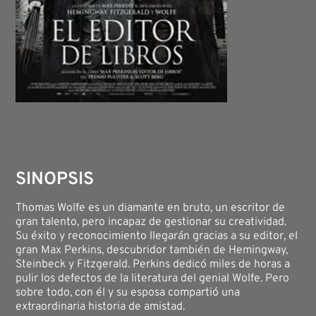
SINOPSIS
Thomas Wolfe es un diamante en bruto, un escritor de
gran talento, pero incapaz de gestionar su creatividad.
Su éxito y reconocimiento llegarán gracias a su editor, el
gran Max Perkins, descubridor también de Hemingway,
Steinbeck y Fitzgerald. Perkins dedicó miles de horas a
pulir los defectos de la literatura del genial Wolfe. Pero
sobre todo, con él y su esposa compartió una
extraordinaria historia de amistad.