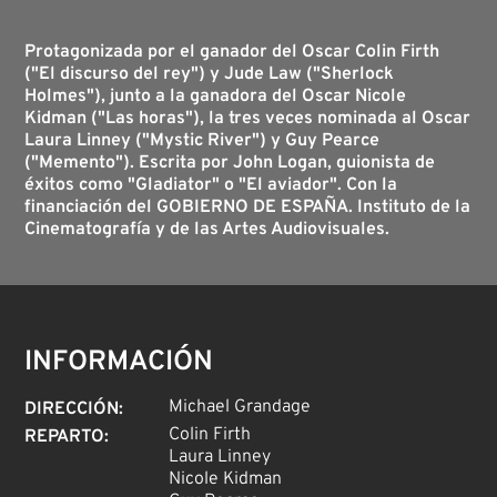
Protagonizada por el ganador del Oscar Colin Firth
("El discurso del rey") y Jude Law ("Sherlock
Holmes"), junto a la ganadora del Oscar Nicole
Kidman ("Las horas"), la tres veces nominada al Oscar
Laura Linney ("Mystic River") y Guy Pearce
("Memento"). Escrita por John Logan, guionista de
éxitos como "Gladiator" o "El aviador". Con la
financiación del GOBIERNO DE ESPAÑA. Instituto de la
Cinematografía y de las Artes Audiovisuales.
INFORMACIÓN
Michael Grandage
DIRECCIÓN
:
Colin Firth
REPARTO
:
Laura Linney
Nicole Kidman