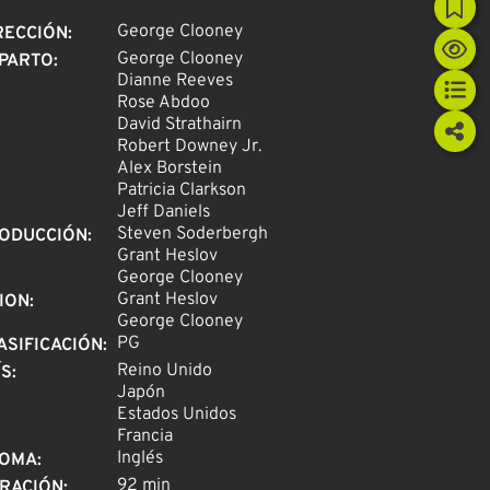
George Clooney
RECCIÓN
:
George Clooney
PARTO
:
Dianne Reeves
Rose Abdoo
David Strathairn
Robert Downey Jr.
Alex Borstein
Patricia Clarkson
Jeff Daniels
Steven Soderbergh
ODUCCIÓN
:
Grant Heslov
George Clooney
Grant Heslov
ION
:
George Clooney
PG
ASIFICACIÓN
:
Reino Unido
ÍS
:
Japón
Estados Unidos
Francia
Inglés
IOMA
:
92 min
RACIÓN
: