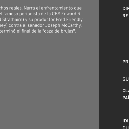
hos reales. Narra el enfrentamiento que
DI
l famoso periodista de la CBS Edward R.
RE
 Strathairn) y su productor Fred Friendly
ey) contra el senador Joseph McCarthy,
rminó el final de la "caza de brujas".
PR
GU
CL
PA
ID
DU