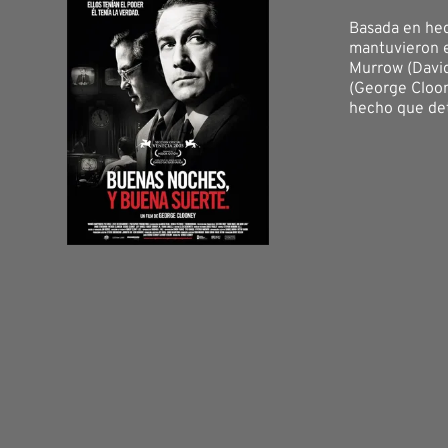
Basada en hec
mantuvieron e
Murrow (David
(George Cloon
hecho que dete