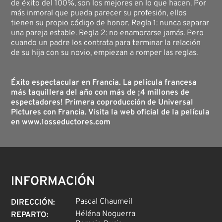
de éxito del 100%, son los mejores en lo que hacen. Por
más inmoral que pueda parecer su profesión, ellos
tienen su propio código de honor. Regla 1: nunca separar
una pareja estable. Regla 2: no enamorarse jamás. Pero
cuando un padre los contrata para terminar la relación
de su hija con su novio, empiezan a romper las reglas.
Éxito espectacular en Francia. La película francesa
más taquillera del año con más de ¡4 millones de
espectadores! Primera coproducción de Universal
Pictures con Francia. Visita la web oficial de la película
en www.losseductores.com
INFORMACIÓN
Pascal Chaumeil
DIRECCIÓN
:
Héléna Noguerra
REPARTO
: