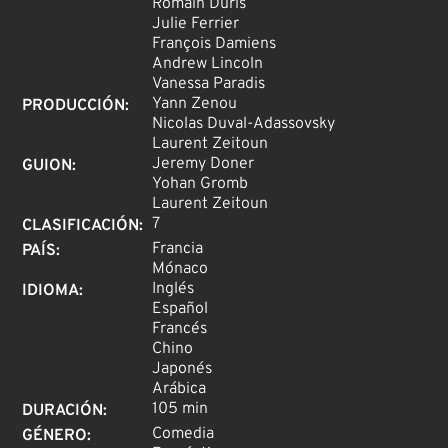
Romain Duris
Julie Ferrier
François Damiens
Andrew Lincoln
Vanessa Paradis
Yann Zenou
PRODUCCIÓN
:
Nicolas Duval-Adassovsky
Laurent Zeitoun
Jeremy Doner
GUION
:
Yohan Gromb
Laurent Zeitoun
7
CLASIFICACIÓN
:
Francia
PAÍS
:
Mónaco
Inglés
IDIOMA
:
Español
Francés
Chino
Japonés
Arábica
105 min
DURACIÓN
:
Comedia
GÉNERO
: