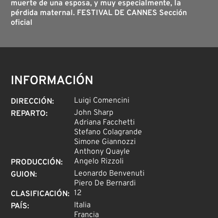
muerte de una esposa, y muy especialmente, la
pérdida maternal. FESTIVAL DE CANNES Sección
oficial
INFORMACIÓN
Luigi Comencini
DIRECCIÓN
:
John Sharp
REPARTO
:
Adriana Facchetti
Stefano Colagrande
Simone Giannozzi
Anthony Quayle
Angelo Rizzoli
PRODUCCIÓN
:
Leonardo Benvenuti
GUION
:
Piero De Bernardi
12
CLASIFICACIÓN
:
Italia
PAÍS
:
Francia