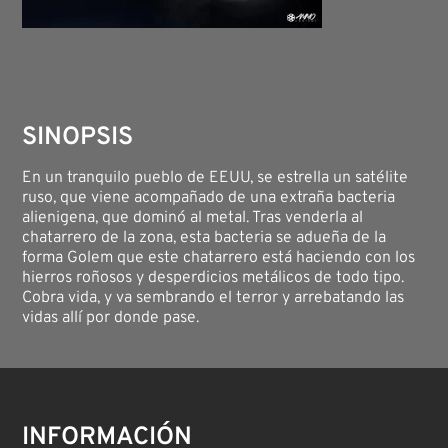
SINOPSIS
En un tranquilo pueblo de EEUU, se estrella un satélite
ruso, que viene acompañado de una extraña bacteria
alienigena, que dominó al metal. Tras venderla al
chatarrero de la zona, esta bacteria se adueña de la
forma Golem que este chatarrero está haciendo con los
hierros roñosos y desperdicios metálicos de todo tipo.
Cobra vida, y va sembrando el terror y arrebatando las
vidas allí por donde pase.
INFORMACIÓN