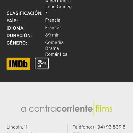
Albert Riéra
Jean Guinée
7
CLASIFICACIÓN
:
Francia
PAÍS
:
Francés
IDIOMA
:
89 min
DURACIÓN
:
Comedia
GÉNERO
:
Drama
Romántica
Lincoln, 11
Teléfono: (+34) 93 539 8