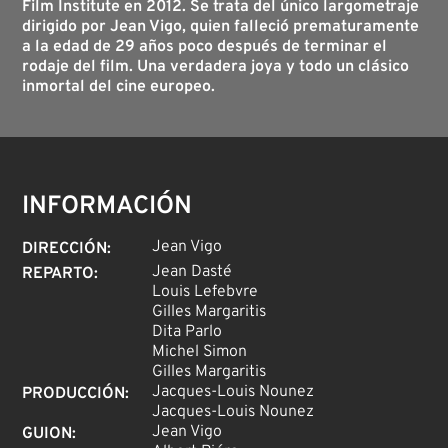
Film Institute en 2012. Se trata del único largometraje
dirigido por Jean Vigo, quien falleció prematuramente
a la edad de 29 años poco después de terminar el
rodaje del film. Una verdadera joya y todo un clásico
inmortal del cine europeo.
INFORMACIÓN
Jean Vigo
DIRECCIÓN
:
Jean Dasté
REPARTO
:
Louis Lefebvre
Gilles Margaritis
Dita Parlo
Michel Simon
Gilles Margaritis
Jacques-Louis Nounez
PRODUCCIÓN
:
Jacques-Louis Nounez
Jean Vigo
GUION
: