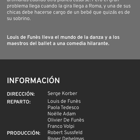
artimañas cuando otra planea casarse. Pero el gran
problema llega cuando la gira llega a Roma, y una de sus
chicas debe hacerse cargo de un bebé que quizás es de
su sobrino.
Louis de Funès lleva el mundo de la danza y a los
maestros del ballet a una comedia hilarante.
INFORMACIÓN
Serge Korber
DIRECCIÓN
:
Louis de Funès
REPARTO
:
Paola Tedesco
Noëlle Adam
Olivier De Funès
Franco Volpi
Robert Sussfeld
PRODUCCIÓN
:
Roger Debelmas