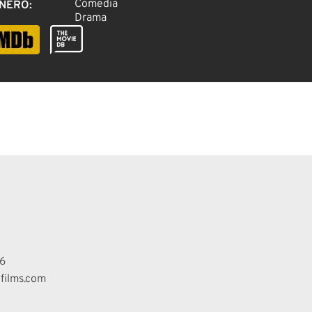
Comedia
NERO
:
Drama
6
films.com