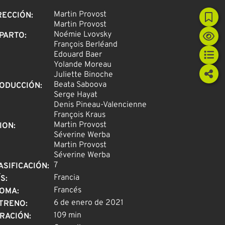
Martin Provost
RECCIÓN
:
Martin Provost
Noémie Lvovsky
PARTO
:
François Berléand
Edouard Baer
Yolande Moreau
Juliette Binoche
Beata Saboova
ODUCCIÓN
:
Serge Hayat
Denis Pineau-Valencienne
François Kraus
Martin Provost
ION
:
Séverine Werba
Martin Provost
Séverine Werba
7
ASIFICACIÓN
:
Francia
ÍS
:
Francés
IOMA
:
6 de enero de 2021
TRENO
:
109 min
RACIÓN
: