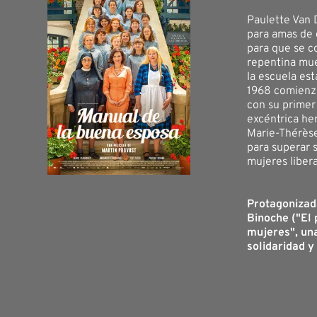
Paulette Van 
para amas de 
para que se co
repentina mue
la escuela es
1968 comienza
con su primer
excéntrica her
Marie-Thérèse
para superar 
mujeres liber
Protagonizada
Binoche ("El 
mujeres", un
solidaridad y