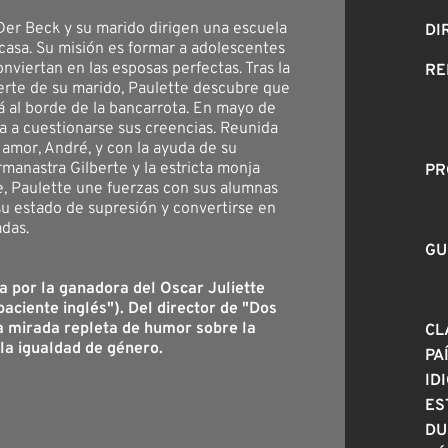
Der Beck y su marido dirigen una escuela
DI
casa. Su misión es formar a adolescentes
nviertan en las esposas perfectas. Tras la
RE
rte de su marido, Paulette descubre que
tá al borde de la bancarrota. En mayo de
 a cuestionarse sus creencias. Reunida
 amor, André, y con la ayuda de su
manastra Gilberte y la estricta monja
PR
, Paulette une fuerzas con sus alumnas
su estado de supresión y convertirse en
adas.
GU
 por la ganadora del Oscar Juliette
paciente inglés"). Del director de "Dos
a mirada repleta de humor sobre la
CL
 la igualdad de género.
PA
ID
ES
DU