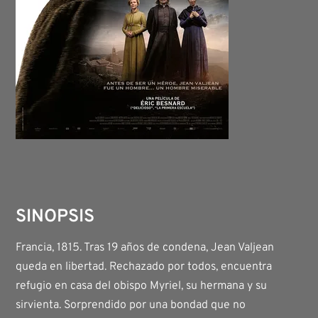
SINOPSIS
Francia, 1815. Tras 19 años de condena, Jean Valjean
queda en libertad. Rechazado por todos, encuentra
refugio en casa del obispo Myriel, su hermana y su
sirvienta. Sorprendido por una bondad que no