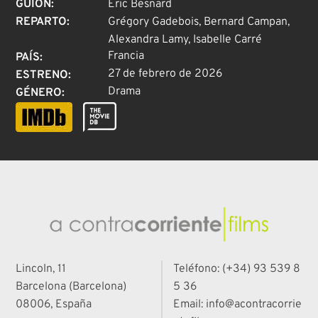
GUION
:
Éric Besnard
REPARTO
:
Grégory Gadebois, Bernard Campan,
Alexandra Lamy, Isabelle Carré
Francia
PAÍS
:
27 de febrero de 2026
ESTRENO
:
Drama
GÉNERO
:
Lincoln, 11
Teléfono: (+34) 93 539 8
Barcelona (Barcelona)
5 36
08006, España
Email: info@acontracorrie