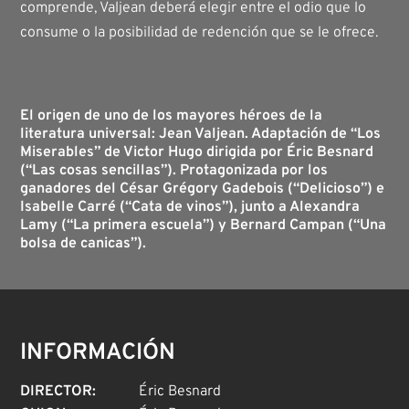
comprende, Valjean deberá elegir entre el odio que lo
consume o la posibilidad de redención que se le ofrece.
El origen de uno de los mayores héroes de la
literatura universal: Jean Valjean. Adaptación de “Los
Miserables” de Victor Hugo dirigida por Éric Besnard
(“Las cosas sencillas”). Protagonizada por los
ganadores del César Grégory Gadebois (“Delicioso”) e
Isabelle Carré (“Cata de vinos”), junto a Alexandra
Lamy (“La primera escuela”) y Bernard Campan (“Una
bolsa de canicas”).
INFORMACIÓN
DIRECTOR
:
Éric Besnard