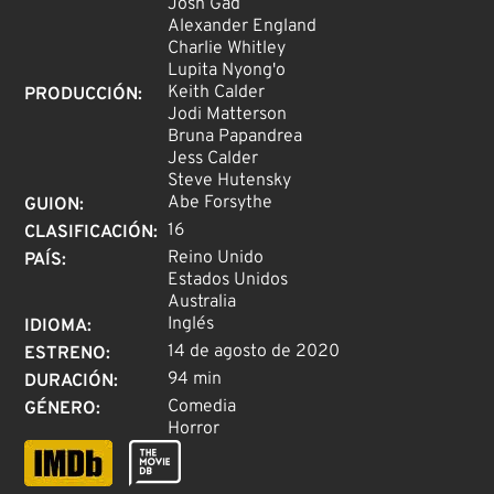
Josh Gad
Alexander England
Charlie Whitley
Lupita Nyong'o
Keith Calder
PRODUCCIÓN
:
Jodi Matterson
Bruna Papandrea
Jess Calder
Steve Hutensky
Abe Forsythe
GUION
:
16
CLASIFICACIÓN
:
Reino Unido
PAÍS
:
Estados Unidos
Australia
Inglés
IDIOMA
:
14 de agosto de 2020
ESTRENO
:
94 min
DURACIÓN
:
Comedia
GÉNERO
:
Horror