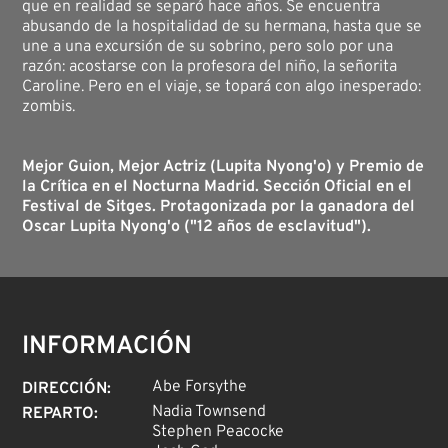
que en realidad se separó hace años. Se encuentra
abusando de la hospitalidad de su hermana, hasta que se
une a una excursión de su sobrino, pero solo por una
razón: acostarse con la profesora del niño, la señorita
Caroline. Pero en el viaje, se topará con algo inesperado:
zombis.
Mejor Guion, Mejor Actriz (Lupita Nyong'o) y Premio de
la Crítica en el Nocturna Madrid. Sección Oficial en el
Festival de Sitges. Protagonizada por la ganadora del
Oscar Lupita Nyong'o ("12 años de esclavitud").
INFORMACIÓN
Abe Forsythe
DIRECCIÓN
:
Nadia Townsend
REPARTO
:
Stephen Peacocke