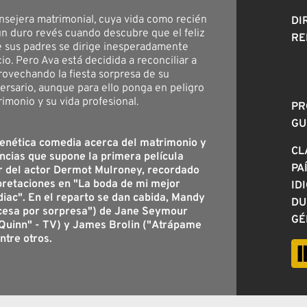
nsejera matrimonial, cuya vida como recién
DI
un duro revés cuando descubre que el feliz
RE
 sus padres se dirige inesperadamente
cio. Pero Ava está decidida a reconciliar a
rovechando la fiesta sorpresa de su
versario, aunque para ello ponga en peligro
imonio y su vida profesional.
PR
GU
renética comedia acerca del matrimonio y
CL
ncias que supone la primera película
PA
r del actor Dermot Mulroney, recordado
pretaciones en "La boda de mi mejor
ID
iac". En el reparto se dan cabida, Mandy
DU
cesa por sorpresa") de Jane Seymour
GÉ
 Quinn" - TV) y James Brolin ("Atrápame
ntre otros.