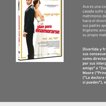
Ava es una co
casada sufre 
matrimonio de
hacia el divor
sus padres ap
trigésimo ani
su propio matr
Divertida y f
sus consecue
como directo
por sus inter
amigo" o "Zod
Moore ("Prin
("La doctora
si puedes"), e