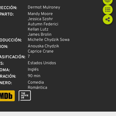
Dermot Mulroney
RECCIÓN
:
Mandy Moore
PARTO
:
Jessica Szohr
Autumn Federici
Kellan Lutz
James Brolin
Michelle Chydzik Sowa
ODUCCIÓN
:
Anouska Chydzik
ION
:
Caprice Crane
7
ASIFICACIÓN
:
Estados Unidos
ÍS
:
Inglés
IOMA
:
90 min
RACIÓN
:
Comedia
NERO
:
Romántica