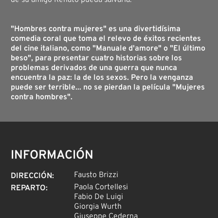
de su amigo Renato pueda salvarla.
"Hombres contra mujeres" es una divertidísima
comedia coral que toma el relevo de éxitos recientes
del cine italiano, como "Manuale d'amore" o "El último
beso", para presentar cuatro historias sobre los
problemas derivados de una guerra que nunca
encuentra la paz: la de los sexos. Pero la venganza
puede ser terrible... no se pierdan la película "Mujeres
contra hombres".
INFORMACIÓN
Fausto Brizzi
DIRECCIÓN
:
Paola Cortellesi
REPARTO
:
Fabio De Luigi
Giorgia Wurth
Giuseppe Cederna