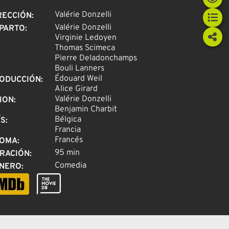
Valérie Donzelli
RECCIÓN
:
Valérie Donzelli
PARTO
:
Virginie Ledoyen
Thomas Scimeca
Pierre Deladonchamps
Bouli Lanners
Édouard Weil
ODUCCIÓN
:
Alice Girard
Valérie Donzelli
ION
:
Benjamin Charbit
Bélgica
ÍS
:
Francia
Francés
IOMA
:
95 min
RACIÓN
:
Comedia
NERO
: