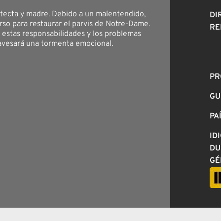
tecta y madre. Debido a un malentendido,
DI
rso para restaurar el parvis de Notre-Dame.
RE
e estas responsabilidades y los problemas
avesará una tormenta emocional.
PR
GU
PA
ID
DU
GÉ