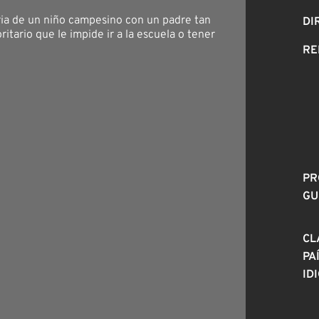
oria de un niño campesino con un padre tan
DI
oritario que le impide ir a la escuela o tener
RE
PR
GU
CL
PA
ID