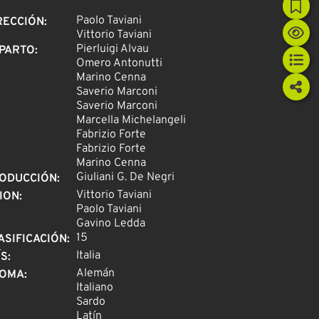
Paolo Taviani
RECCIÓN
:
Vittorio Taviani
Pierluigi Alvau
PARTO
:
Omero Antonutti
Marino Cenna
Saverio Marconi
Saverio Marconi
Marcella Michelangeli
Fabrizio Forte
Fabrizio Forte
Marino Cenna
Giuliani G. De Negri
ODUCCIÓN
:
Vittorio Taviani
ION
:
Paolo Taviani
Gavino Ledda
15
ASIFICACIÓN
:
Italia
ÍS
:
Alemán
IOMA
:
Italiano
Sardo
Latín