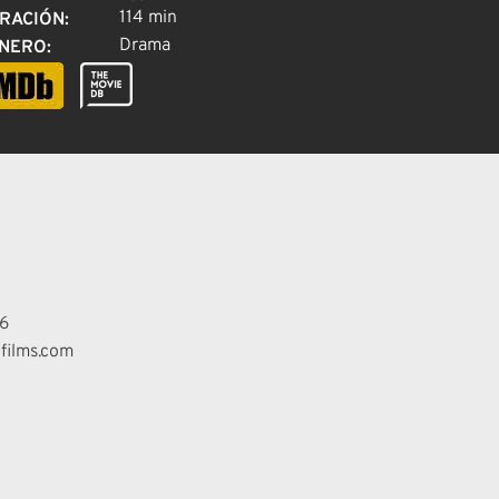
114 min
RACIÓN
:
Drama
NERO
:
6
films.com