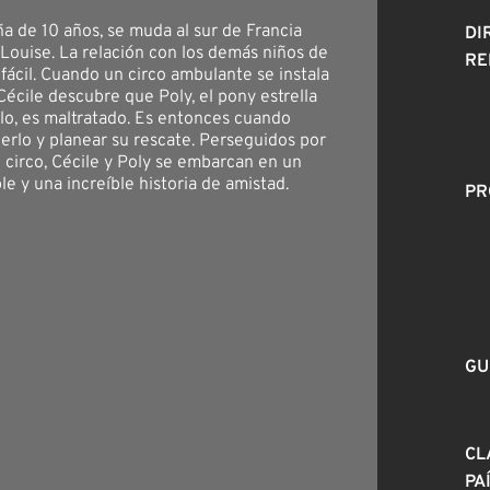
ña de 10 años, se muda al sur de Francia
DI
Louise. La relación con los demás niños de
RE
 fácil. Cuando un circo ambulante se instala
Cécile descubre que Poly, el pony estrella
lo, es maltratado. Es entonces cuando
erlo y planear su rescate. Perseguidos por
l circo, Cécile y Poly se embarcan en un
ble y una increíble historia de amistad.
PR
GU
CL
PA