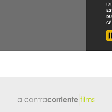
ID
ES
DU
GÉ