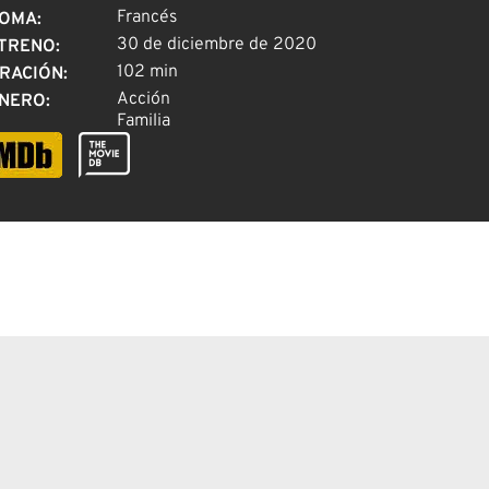
Francés
IOMA
:
30 de diciembre de 2020
TRENO
:
102 min
RACIÓN
:
Acción
NERO
:
Familia