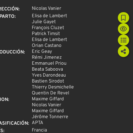
Nicolas Vanier
RECCIÓN
:
Elisa de Lambert
PARTO
:
Julie Gayet
François Cluzet
Patrick Timsit
Elisa de Lambert
Orian Castano
Eric Geay
ODUCCIÓN
:
Rémi Jimenez
Emmanuel Priou
Beata Saboova
Yves Darondeau
Bastien Sirodot
Thierry Desmichelle
Quentin De Revel
Maxime Giffard
ION
:
Nicolas Vanier
Maxime Giffard
Jérôme Tonnerre
APTA
ASIFICACIÓN
:
Francia
ÍS
: