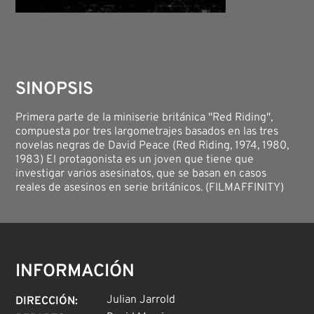
SINOPSIS
Primera parte de la miniserie británica "Red Riding",
compuesta por tres largometrajes basados en las tres
novelas negras de David Peace (Red Riding, 1974, 1980,
1983) El protagonista es un joven que tiene que
investigar varios asesinatos, que se basan en casos
reales de asesinos en serie británicos. (FILMAFFINITY)
INFORMACIÓN
Julian Jarrold
DIRECCIÓN
: