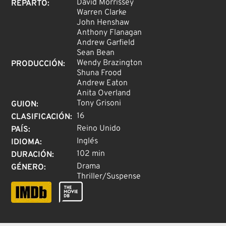
David Morrissey
REPARTO
:
Warren Clarke
John Henshaw
Anthony Flanagan
Andrew Garfield
Sean Bean
Wendy Brazington
PRODUCCIÓN
:
Shuna Frood
Andrew Eaton
Anita Overland
Tony Grisoni
GUION
:
16
CLASIFICACIÓN
:
Reino Unido
PAÍS
:
Inglés
IDIOMA
:
102 min
DURACIÓN
:
Drama
GÉNERO
:
Thriller/Suspense