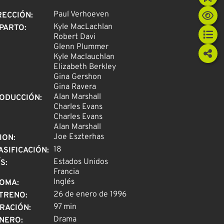
Paul Verhoeven
RECCIÓN
:
Kyle MacLachlan
PARTO
:
Robert Davi
Glenn Plummer
Kyle Maclauchlan
Elizabeth Berkley
Gina Gershon
Gina Ravera
Alan Marshall
ODUCCIÓN
:
Charles Evans
Charles Evans
Alan Marshall
Joe Eszterhas
ION
:
18
ASIFICACIÓN
:
Estados Unidos
ÍS
:
Francia
Inglés
IOMA
:
26 de enero de 1996
TRENO
:
97 min
RACIÓN
:
Drama
NERO
: