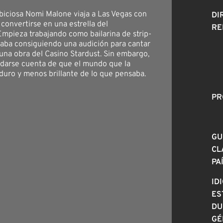
biciosa Nomi Malone viaja a Las Vegas con
DI
 convertirse en una estrella del
RE
Empieza trabajando como bailarina de strip-
caba consiguiendo una audición para cantar
 una obra del Casino Stardust. Sin embargo,
 darse cuenta de que el mundo que la
duro y menos brillante de lo que pensaba.
PR
GU
CL
PA
ID
ES
DU
GÉ