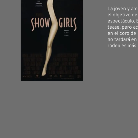
La joven y am
el objetivo de
espectáculo. 
tease, pero a
en el coro de
no tardará en
rodea es más 