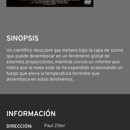
SINOPSIS
Un científico descubre gas metano bajo la capa de ozono
que puede desembocar en un fenómeno global de
enormes proporciones, mientras circula un informe que
indica que la masa solar se ha expandido ocasionando un
fuego que eleva la temperatura terrestre que
desemboca en estos fenómenos.
INFORMACIÓN
Paul Ziller
DIRECCIÓN
: