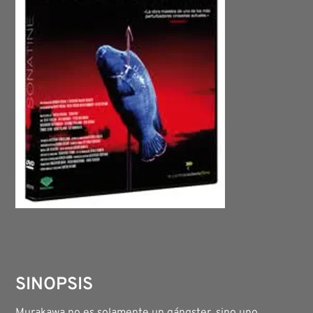
SINOPSIS
Murakawa no es solamente un gángster, sino uno