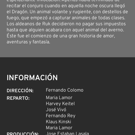
espeluznante invocación. Apenas había terminado de
recitar el conjuro cuando en aquella noche oscura llegó
el Dragón. Un animal volante y rugiente, con destellos de
fuego, que empezó a capturar animales de todas clases.
Los aldeanos de Ruk decidieron no pagar sus impuestos
hasta que alguien acabara con aquel animal del averno.
Éste fue el comienzo de una gran historia de amor,
aventuras y fantasía.
INFORMACIÓN
Fernando Colomo
DIRECCIÓN
:
Maria Lamor
REPARTO
:
Harvey Keitel
José Vivó
Fernando Rey
Klaus Kinski
Maria Lamor
Jose Estaban Lasala
PRODUCCIÓN
: