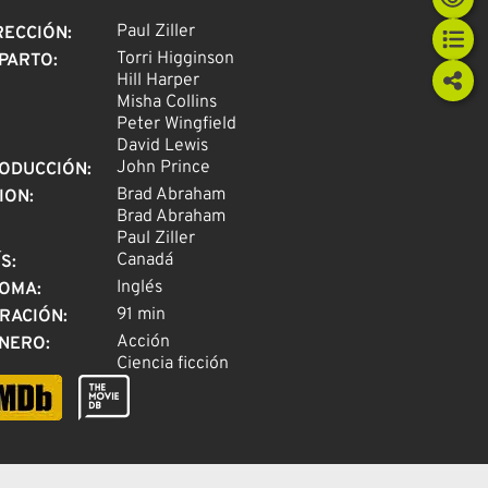
Paul Ziller
RECCIÓN
:
Torri Higginson
PARTO
:
Hill Harper
Misha Collins
Peter Wingfield
David Lewis
John Prince
ODUCCIÓN
:
Brad Abraham
ION
:
Brad Abraham
Paul Ziller
Canadá
ÍS
:
Inglés
IOMA
:
91 min
RACIÓN
:
Acción
NERO
:
Ciencia ficción