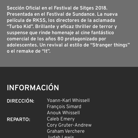
Sección Oficial en el Festival de Sitges 2018.
Presentada en el Festival de Sundance. La nueva
película de RKSS, los directores de la aclamada
“Turbo Kid”. Brillante y eficaz thriller de terror y
suspense que rinde homenaje al cine fantástico
comercial de los años 80 protagonizado por
adolescentes. Un revival al estilo de “Stranger things”
o el remake de “It”.
INFORMACIÓN
Yoann-Karl Whissell
DIRECCIÓN
:
François Simard
Anouk Whissell
Caleb Emery
REPARTO
:
Cory Gruter-Andrew
Graham Verchere
Judah Lewis