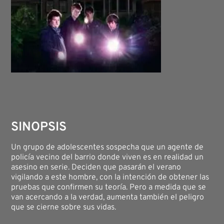
SINOPSIS
Un grupo de adolescentes sospecha que un agente de
policía vecino del barrio donde viven es en realidad un
asesino en serie. Deciden que pasarán el verano
vigilando a este hombre, con la intención de obtener las
pruebas que confirmen su teoría. Pero a medida que se
van acercando a la verdad, aumenta también el peligro
que se cierne sobre sus vidas.