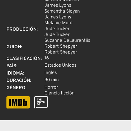
James Lyons
Samantha Sloyan
James Lyons
Melanie Munt
Jude Tucker
PRODUCCIÓN
:
Jude Tucker
Suzanne DeLaurentiis
Robert Shepyer
GUION
:
Robert Shepyer
16
CLASIFICACIÓN
:
Estados Unidos
PAÍS
:
Inglés
IDIOMA
:
90 min
DURACIÓN
:
Horror
GÉNERO
:
Ciencia ficción