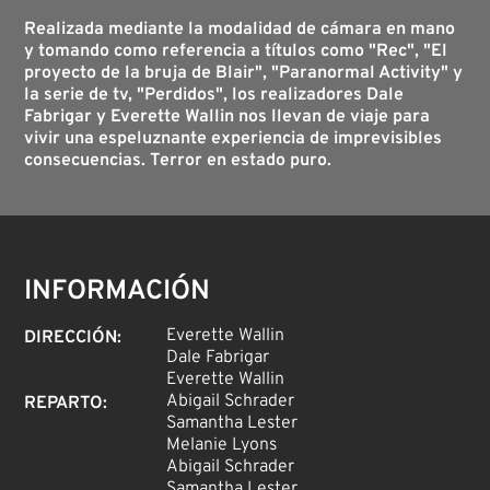
Realizada mediante la modalidad de cámara en mano
y tomando como referencia a títulos como "Rec", "El
proyecto de la bruja de Blair", "Paranormal Activity" y
la serie de tv, "Perdidos", los realizadores Dale
Fabrigar y Everette Wallin nos llevan de viaje para
vivir una espeluznante experiencia de imprevisibles
consecuencias. Terror en estado puro.
INFORMACIÓN
Everette Wallin
DIRECCIÓN
:
Dale Fabrigar
Everette Wallin
Abigail Schrader
REPARTO
:
Samantha Lester
Melanie Lyons
Abigail Schrader
Samantha Lester