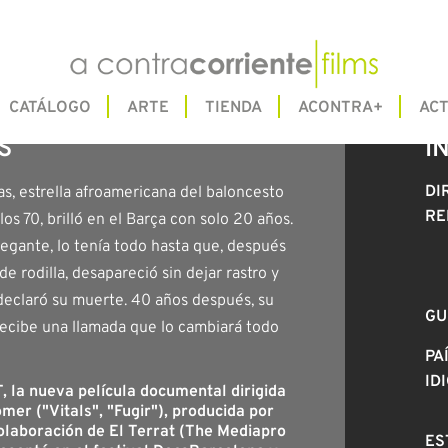
CATÁLOGO
ARTE
TIENDA
ACONTRA+
ACT
S
I
DI
s, estrella afroamericana del baloncesto
RE
os 70, brilló en el Barça con solo 20 años.
legante, lo tenía todo hasta que, después
de rodilla, desapareció sin dejar rastro y
declaró su muerte. 40 años después, su
GU
ecibe una llamada que lo cambiará todo
PA
ID
la nueva película documental dirigida
omer ("Vitals", "Fugir"), producida por
olaboración de El Terrat (The Mediapro
ES