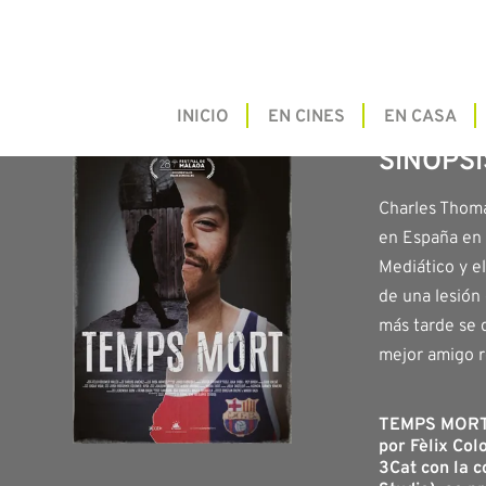
INICIO
EN CINES
EN CASA
SINOPSI
Charles Thoma
en España en l
Mediático y e
de una lesión 
más tarde se 
mejor amigo r
TEMPS MORT, 
por Fèlix Col
3Cat con la c