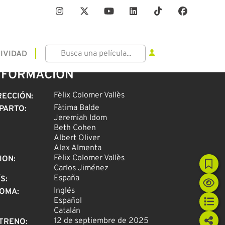
IVIDAD
NFORMACIÓN
Fèlix Colomer Vallès
RECCIÓN
:
Fàtima Balde
PARTO
:
Jeremiah Idom
Beth Cohen
Albert Oliver
Alex Almenta
Fèlix Colomer Vallès
ION
:
Carlos Jiménez
España
ÍS
:
Inglés
IOMA
:
Español
Catalán
12 de septiembre de 2025
TRENO
: