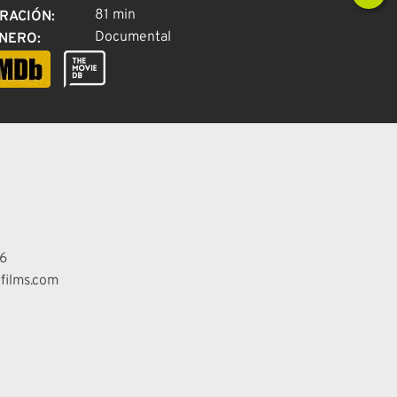
81 min
RACIÓN
:
Documental
NERO
:
6
films.com