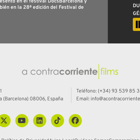
resentó en el festival DocsBarcelona y
DU
bién en la 28ª edición del Festival de
GÉ
1
Teléfono: (+34) 93 539 85 3
a (Barcelona) 08006, España
Email: info@acontracorriente