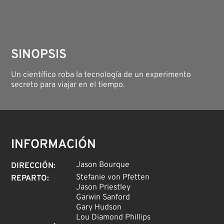
SINOPSIS
Un científico roba la tecnología de un experimento
secreto para viajar en el tiempo.
INFORMACIÓN
Jason Bourque
DIRECCIÓN
:
Stefanie von Pfetten
REPARTO
:
Jason Priestley
Garwin Sanford
Gary Hudson
Lou Diamond Phillips