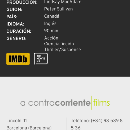
Lindsay MacAdam
PRODUCCIÓN
:
Peter Sullivan
GUION
:
Canadá
PAÍS
:
Inglés
IDIOMA
:
90 min
DURACIÓN
:
Acción
GÉNERO
:
Ciencia ficción
Thriller/Suspense
Lincoln, 11
Teléfono: (+34) 93 539 8
Barcelona (Barcelona)
5 36