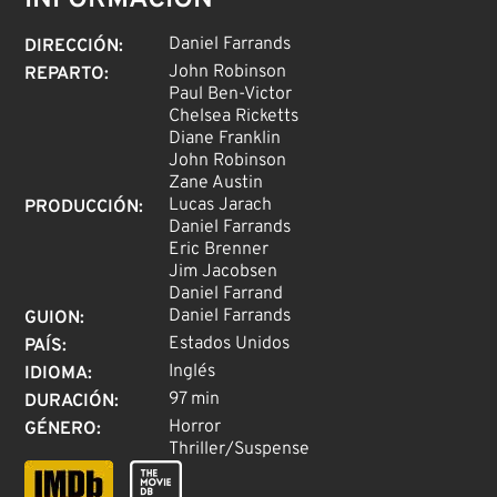
INFORMACIÓN
Daniel Farrands
DIRECCIÓN
:
John Robinson
REPARTO
:
Paul Ben-Victor
Chelsea Ricketts
Diane Franklin
John Robinson
Zane Austin
Lucas Jarach
PRODUCCIÓN
:
Daniel Farrands
Eric Brenner
Jim Jacobsen
Daniel Farrand
Daniel Farrands
GUION
:
Estados Unidos
PAÍS
:
Inglés
IDIOMA
:
97 min
DURACIÓN
:
Horror
GÉNERO
:
Thriller/Suspense