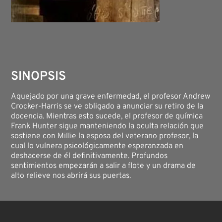
SINOPSIS
Aquejado por una grave enfermedad, el profesor Andrew
Crocker-Harris se ve obligado a anunciar su retiro de la
docencia. Mientras esto sucede, el profesor de química
Frank Hunter sigue manteniendo la oculta relación que
sostiene con Millie la esposa del veterano profesor, la
cual lo vulnera psicológicamente esperanzada en
deshacerse de él definitivamente. Profundos
sentimientos empezarán a salir a flote y un drama de
alto relieve nos abrirá sus puertas.