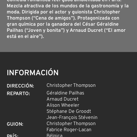
Comedia romántica feel good ambientada en París.
Mezcla atractiva de los mundos de la gastronomía y la
moda. Dirigida por el actor y guionista Christopher
Thompson (“Cena de amigos”). Protagonizada con
gran química por la ganadora del César Géraldine
Pailhas (“Joven y bonita”) y Arnaud Ducret (“El amor
está en el aire”).
INFORMACIÓN
Christopher Thompson
DIRECCIÓN
:
Géraldine Pailhas
REPARTO
:
Arnaud Ducret
Alison Wheeler
Stéphane De Groodt
Jean-François Stévenin
Christopher Thompson
GUION
:
Fabrice Roger-Lacan
Bélgica
PAÍS
: