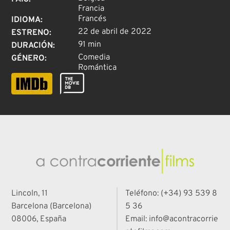
Francia
Francés
IDIOMA
:
22 de abril de 2022
ESTRENO
:
91 min
DURACIÓN
:
Comedia
GÉNERO
:
Romántica
Lincoln, 11
Teléfono: (+34) 93 539 8
Barcelona (Barcelona)
5 36
08006, España
Email: info@acontracorrie