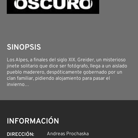
SINOPSIS
Los Alpes, a finales del siglo XIX. Greider, un misterioso
jinete solitario que dice ser fotógrafo, llega a un aislado
pueblo maderero, despóticamente gobernado por un
clan familiar, pidiendo alojamiento para pasar el
invierno…
INFORMACIÓN
Andreas Prochaska
DIRECCIÓN
: