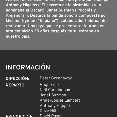
Festival de Venecia, la película está protagonizada por
Anthony Higgins ("El secreto de la pirámide") y la
nominada al Oscar® Janet Suzman ("Nicolás y
Alejandra"). Destaca la banda sonora compuesta por
Michael Nyman ("El piano"), colaborador habitual del
realizador. Una joya que se presenta restaurada en
alta definición 35 años después de su estreno en
nuestro país.
INFORMACIÓN
Peter Greenaway
DIRECCIÓN
:
Hugh Fraser
REPARTO
:
Neil Cunningham
Janet Suzman
Anne-Louise Lambert
Anthony Higgins
Dave Hill
David Payne
PRODUCCIÓN
: